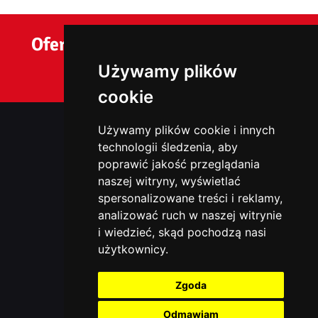
Oferujemy bezpłatną wycenę na
terenie całej Polski.
Używamy plików
cookie
Używamy plików cookie i innych
K&D Izolacje
technologii śledzenia, aby
poprawić jakość przeglądania
naszej witryny, wyświetlać
NIP: 6511719600
spersonalizowane treści i reklamy,
Kaczeńców 4, 44-240 Żory, woj. śląskie
analizować ruch w naszej witrynie
i wiedzieć, skąd pochodzą nasi
użytkownicy.
536968193
Zgoda
Odmawiam