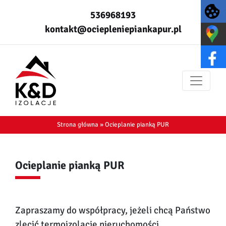
536968193
kontakt@ociepleniepiankapur.pl
Strona główna
»
Ocieplanie pianką PUR
Ocieplanie pianką PUR
Zapraszamy do współpracy, jeżeli chcą Państwo
zlecić termoizolację nieruchomości